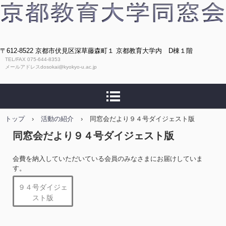
〒612-8522 京都市伏見区深草藤森町１ 京都教育大学内 D棟１階
TEL/FAX 075-644-8353
メールアドレスdosokai@kyokyo-u.ac.jp
トップ
›
活動の紹介
›
同窓会だより９４号ダイジェスト版
同窓会だより９４号ダイジェスト版
会費を納入していただいている会員のみなさまにお届けしていま
す。
９４号ダイジェ
スト版